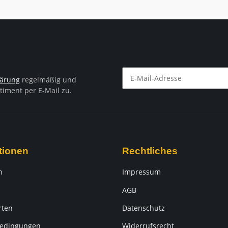
lärung
regelmäßig und
timent per E-Mail zu.
Newsletter Abonnieren
tionen
Rechtliches
n
Impressum
AGB
rten
Datenschutz
edingungen
Widerrufsrecht