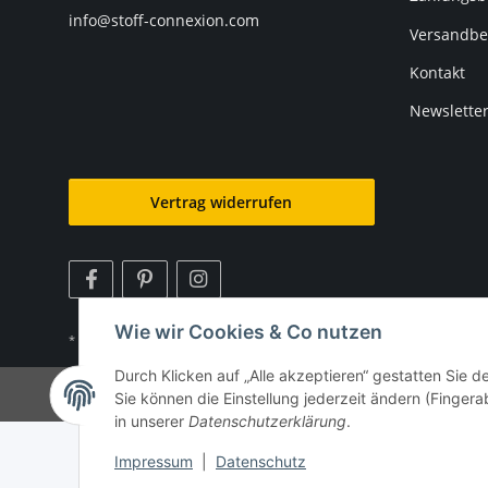
info@stoff-connexion.com
Versandbe
Kontakt
Newslette
Vertrag widerrufen
Wie wir Cookies & Co nutzen
* Alle Preise inkl. gesetzlicher USt., zzgl.
Versand
Durch Klicken auf „Alle akzeptieren“ gestatten Sie 
©
Sie können die Einstellung jederzeit ändern (Fingera
in unserer
Datenschutzerklärung
.
Impressum
|
Datenschutz