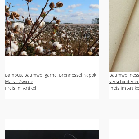
Bambus, Baumwollgarne, Brennessel Kapok
Baumwollness
Mais - Zwirne
verschiedenen
Preis im Artikel
flammenhemm
Preis im Artike