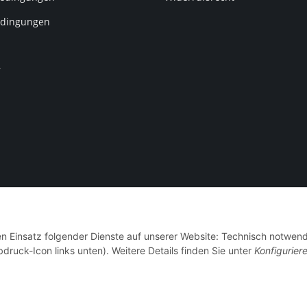
dingungen
r
den Einsatz folgender Dienste auf unserer Website: Technisch notwend
 Stoff-ConneXion - Powered by IT-X-TREME
bdruck-Icon links unten). Weitere Details finden Sie unter
Konfigurier