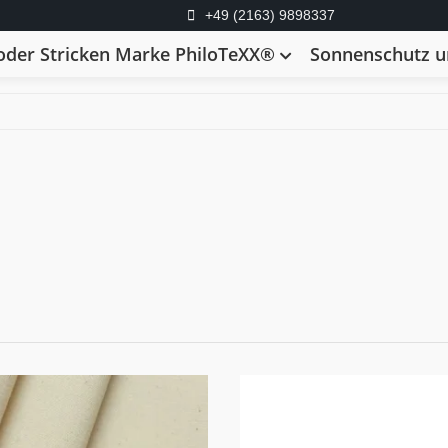
+49 (2163) 9898337
der Stricken Marke PhiloTeXX®
Sonnenschutz un