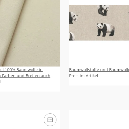
el 100% Baumwolle in
Baumwollstoffe und Baumwol
 Farben und Breiten auch
Preis im Artikel
end DIN 4102 B1/EN13773-c1
l