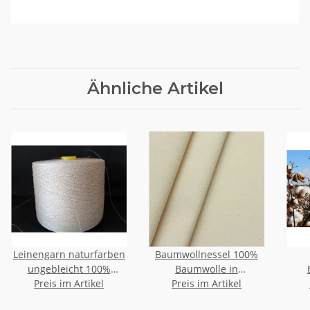
Ähnliche Artikel
Leinengarn naturfarben
Baumwollnessel 100%
ungebleicht 100%
Baumwolle in
Preis im Artikel
Leinen
verschiedenen Farben
Preis im Artikel
Brenne
und Breiten auch