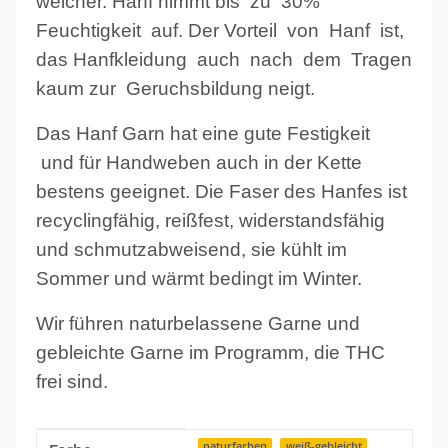
weicher. Hanf nimmt bis zu 30%
Feuchtigkeit auf. Der Vorteil von Hanf ist,
das Hanfkleidung auch nach dem Tragen
kaum zur Geruchsbildung neigt.
Das Hanf Garn hat eine gute Festigkeit
und für Handweben auch in der Kette
bestens geeignet. Die Faser des Hanfes ist
recyclingfähig, reißfest, widerstandsfähig
und schmutzabweisend, sie kühlt im
Sommer und wärmt bedingt im Winter.
Wir führen naturbelassene Garne und
gebleichte Garne im Programm, die THC
frei sind.
Produkteigenschaft
Wert
naturfarben
weiß-gebleicht