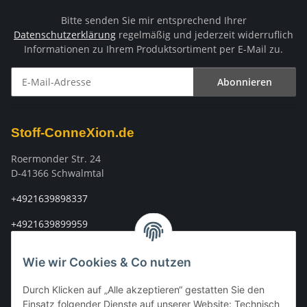
Bitte senden Sie mir entsprechend Ihrer
Datenschutzerklärung
regelmäßig und jederzeit widerruflich
Informationen zu Ihrem Produktsortiment per E-Mail zu.
Abonnieren
Newsletter Abonnieren
Stoff-ConneXion.de
Roermonder Str. 24
D-41366 Schwalmtal
+4921639898337
+4921639899959
info@stoff-connexion.com
Wie wir Cookies & Co nutzen
Informationen
Durch Klicken auf „Alle akzeptieren“ gestatten Sie den
Einsatz folgender Dienste auf unserer Website: Technisch