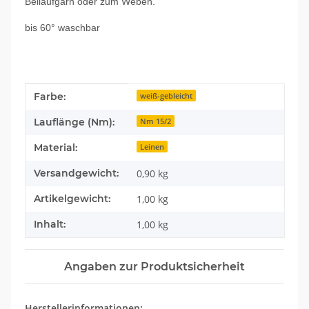
Beilaufgarn oder zum Weben.
bis 60° waschbar
Produkteigenschaft
Wert
Farbe:
weiß-gebleicht
Lauflänge (Nm):
Nm 15/2
Material:
Leinen
Versandgewicht:
0,90 kg
Artikelgewicht:
1,00
kg
Inhalt:
1,00 kg
Angaben zur Produktsicherheit
Herstellerinformationen: