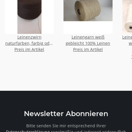
Leinenzwirn
Leinengarn weiß
Lein
naturfarben, farbig oder
gebleicht 100% Leinen
w
Preis im Artikel
weiß
Preis im Artikel
Newsletter Abonnieren
Bitte senden Sie mir entsprechend Ihrer
Datenschutzerklärung
regelmäßig und jederzeit widerruflich