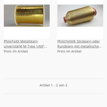
PhiloTeXX Metallgarn
PhiloTeXX® Stickgarn oder
unverstärkt M-Type 1/69"
Rundgarn mit metallischem
Schnittbreite 0,37 mm
Preis im Artikel
Glanz
Preis im Artikel
Artikel 1 - 2 von 2