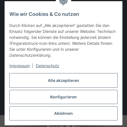
info@stoff-connexion.com
Wie wir Cookies & Co nutzen
Informationen
Durch Klicken auf „Alle akzeptieren“ gestatten Sie den
Einsatz folgender Dienste auf unserer Website: Technisch
Rechtliches
notwendig. Sie können die Einstellung jederzeit ändern
(Fingerabdruck-Icon links unten). Weitere Details finden
Mein Konto
Sie unter
Konfigurieren
und in unserer
Datenschutzerklärung
.
Impressum
|
Datenschutz
Vertrag widerrufen
Alle akzeptieren
Konfigurieren
* Alle Preise inkl. gesetzlicher USt., zzgl.
Versand
Ablehnen
© Stoff-ConneXion - Powered by IT-X-TREME