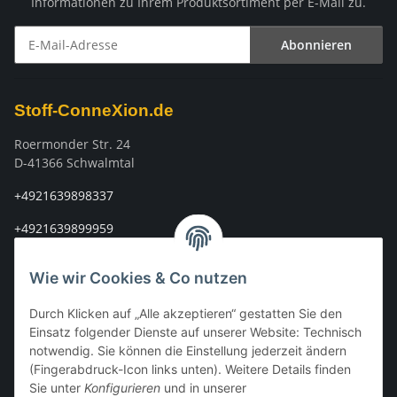
Informationen zu Ihrem Produktsortiment per E-Mail zu.
Abonnieren
Newsletter Abonnieren
Stoff-ConneXion.de
Roermonder Str. 24
D-41366 Schwalmtal
+4921639898337
+4921639899959
info@stoff-connexion.com
Wie wir Cookies & Co nutzen
Informationen
Durch Klicken auf „Alle akzeptieren“ gestatten Sie den
Einsatz folgender Dienste auf unserer Website: Technisch
Rechtliches
notwendig. Sie können die Einstellung jederzeit ändern
(Fingerabdruck-Icon links unten). Weitere Details finden
Sie unter
Konfigurieren
und in unserer
Mein Konto