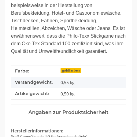
beispielsweise in der Herstellung von
Berufsbekleidung, Hotel- und Gastronomiewäsche,
Tischdecken, Fahnen, Sportbekleidung,
Heimtextilien, Abzeichen, Wäsche oder Jeans. Es ist
erwähnenswert, dass die Philo-Texx Stickgarne nach
dem Öko-Tex Standard 100 zertifiziert sind, was ihre
Qualität und Umweltfreundlichkeit garantiert.
Produkteigenschaft
Wert
Farbe:
goldfarben
Versandgewicht:
0,55 kg
Artikelgewicht:
0,50
kg
Angaben zur Produktsicherheit
Herstellerinformationen:
Stoff-ConneXion.de UG (haftungsbeschränkt)