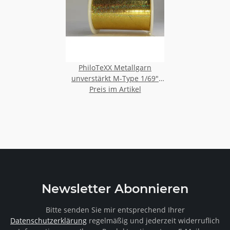
PhiloTeXX Metallgarn
unverstärkt M-Type 1/69"
Schnittbreite 0,37 mm
Preis im Artikel
Newsletter Abonnieren
Bitte senden Sie mir entsprechend Ihrer
Datenschutzerklärung
regelmäßig und jederzeit widerruflich