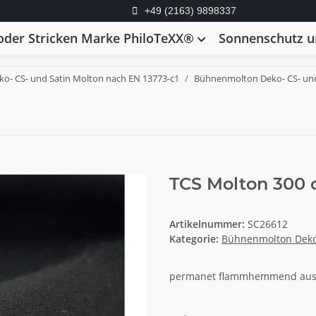
+49 (2163) 9898337
der Stricken Marke PhiloTeXX®
Sonnenschutz un
- CS- und Satin Molton nach EN 13773-c1
Bühnenmolton Deko- CS- und
TCS Molton 300 
Artikelnummer:
SC26612
Kategorie:
Bühnenmolton Deko-
permanet flammhemmend ausg