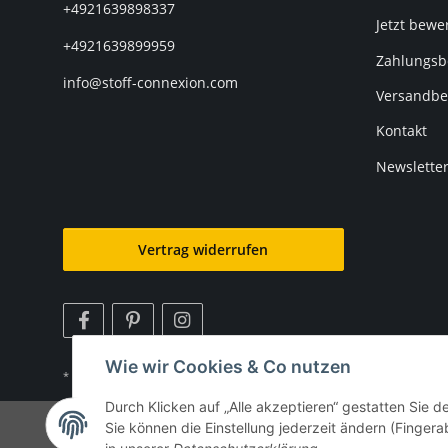
+4921639898337
Jetzt bewe
+4921639899959
Zahlungsb
info@stoff-connexion.com
Versandbe
Kontakt
Newslette
Vertrag widerrufen
Wie wir Cookies & Co nutzen
* Alle Preise inkl. gesetzlicher USt., zzgl.
Versand
Durch Klicken auf „Alle akzeptieren“ gestatten Sie 
©
Sie können die Einstellung jederzeit ändern (Fingera