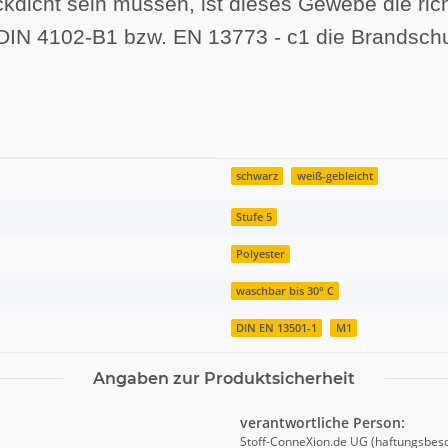
icht sein müssen, ist dieses Gewebe die richti
DIN 4102-B1 bzw. EN 13773 - c1 die Brandschu
schwarz
weiß-gebleicht
Stufe 5
Polyester
waschbar bis 30° C
DIN EN 13501-1
M1
Angaben zur Produktsicherheit
verantwortliche Person:
Stoff-ConneXion.de UG (haftungsbes