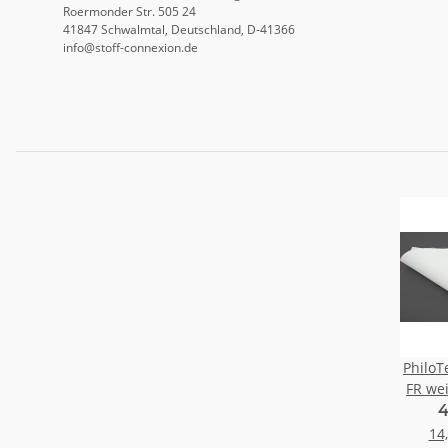
Roermonder Str. 505 24
41847 Schwalmtal, Deutschland, D-41366
info@stoff-connexion.de
PhiloTeXX® 
FR we
4
14