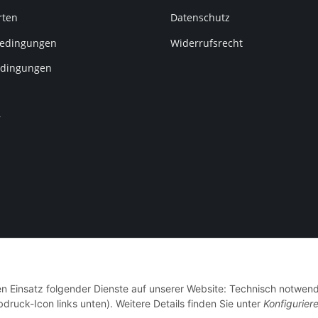
rten
Datenschutz
edingungen
Widerrufsrecht
dingungen
r
den Einsatz folgender Dienste auf unserer Website: Technisch notwend
 Stoff-ConneXion - Powered by IT-X-TREME
bdruck-Icon links unten). Weitere Details finden Sie unter
Konfigurier