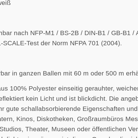
weiß
bar nach NFP-M1 / BS-2B / DIN-B1 / GB-B1 / 
ALL-SCALE-Test der Norm NFPA 701 (2004).
rbar in ganzen Ballen mit 60 m oder 500 m erhäl
us 100% Polyester einseitig gerauhter, weicher 
eflektiert kein Licht und ist blickdicht. Die an
r gute schallabsorbierende Eigenschaften und i
heatern, Kinos, Diskotheken, Großraumbüros Me
Studios, Theater, Museen oder öffentlichen Ver