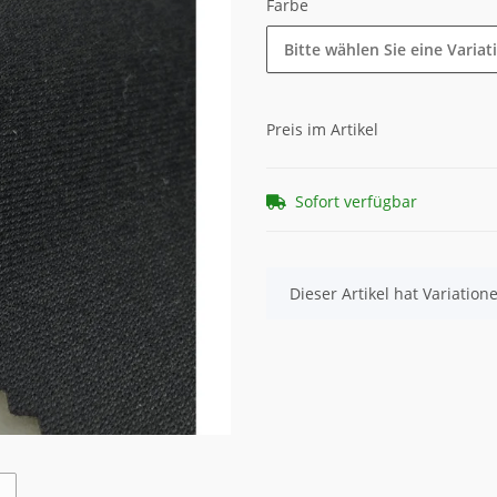
Farbe
Bitte wählen Sie eine Variat
Preis im Artikel
Sofort verfügbar
x
Dieser Artikel hat Variatio