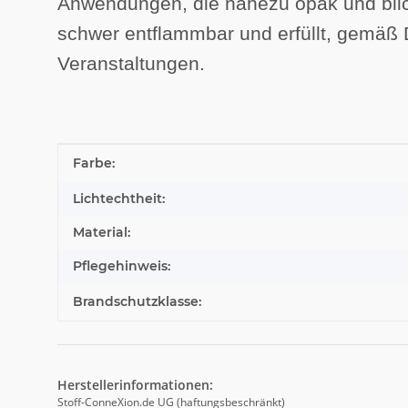
Anwendungen, die nahezu opak und blickd
schwer entflammbar und erfüllt, gemäß 
Veranstaltungen.
Produkteigenschaft
Wert
Farbe:
Lichtechtheit:
Material:
Pflegehinweis:
Brandschutzklasse:
Herstellerinformationen:
Stoff-ConneXion.de UG (haftungsbeschränkt)