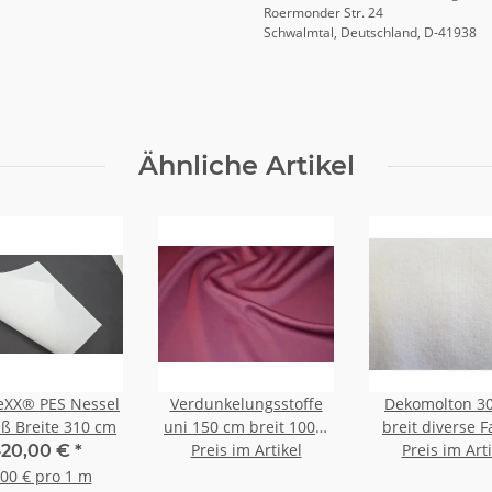
Roermonder Str. 24
Schwalmtal, Deutschland, D-41938
Ähnliche Artikel
PES Nessel
Verdunkelungsstoffe
Dekomolton 3
iß Breite 310 cm
uni 150 cm breit 100%
breit diverse 
Polyester pflegeleicht
Preis im Artikel
flammenhem
Preis im Arti
20,00 €
*
imprägniert DIN 4102
,00 € pro 1 m