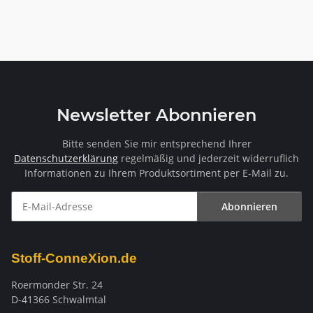
glänzend, eine Seite
gerauht,
flammenhemmend
ausgerüstet DIN 4102 B1
Newsletter Abonnieren
Bitte senden Sie mir entsprechend Ihrer
Datenschutzerklärung
regelmäßig und jederzeit widerruflich
Informationen zu Ihrem Produktsortiment per E-Mail zu.
Abonnieren
Newsletter Abonnieren
Stoff-ConneXion.de
Roermonder Str. 24
D-41366 Schwalmtal