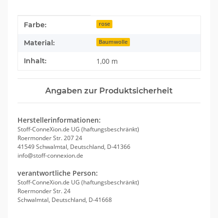
Produkteigenschaft
Wert
Farbe:
rose
Material:
Baumwolle
Inhalt:
1,00 m
Angaben zur Produktsicherheit
Herstellerinformationen:
Stoff-ConneXion.de UG (haftungsbeschränkt)
Roermonder Str. 207 24
41549 Schwalmtal, Deutschland, D-41366
info@stoff-connexion.de
verantwortliche Person:
Stoff-ConneXion.de UG (haftungsbeschränkt)
Roermonder Str. 24
Schwalmtal, Deutschland, D-41668