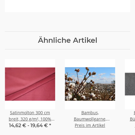
Ähnliche Artikel
Satinmolton 300 cm
Bambus,
breit, 320 g/m², 100%
Baumwollgarne,
Bü
Baumwolle, diverse
Brennessel Kapok Mais -
Preis im Artikel
14,62 € -
19,64 €
*
Farben eine Seite
Zwirne