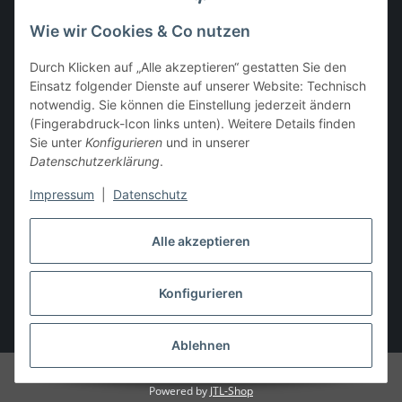
info@stoff-connexion.com
Wie wir Cookies & Co nutzen
Informationen
Durch Klicken auf „Alle akzeptieren“ gestatten Sie den
Einsatz folgender Dienste auf unserer Website: Technisch
Rechtliches
notwendig. Sie können die Einstellung jederzeit ändern
(Fingerabdruck-Icon links unten). Weitere Details finden
Sie unter
Konfigurieren
und in unserer
Mein Konto
Datenschutzerklärung
.
Impressum
|
Datenschutz
Vertrag widerrufen
Alle akzeptieren
Konfigurieren
* Alle Preise inkl. gesetzlicher USt., zzgl.
Versand
Ablehnen
© Stoff-ConneXion - Powered by IT-X-TREME
Powered by
JTL-Shop