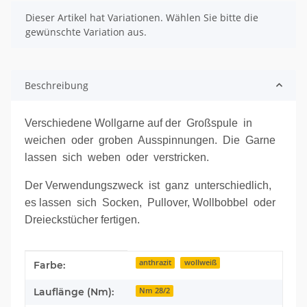
x
Dieser Artikel hat Variationen. Wählen Sie bitte die
gewünschte Variation aus.
Beschreibung
Verschiedene Wollgarne auf der Großspule in
weichen oder groben Ausspinnungen. Die Garne
lassen sich weben oder verstricken.
Der Verwendungszweck ist ganz unterschiedlich,
es lassen sich Socken, Pullover, Wollbobbel oder
Dreieckstücher fertigen.
Produkteigenschaft
Wert
anthrazit
wollweiß
Farbe:
Lauflänge (Nm):
Nm 28/2