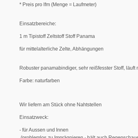
* Preis pro lfm (Menge = Laufmeter)
Einsatzbereiche:
1 m Tipistoff Zeltstoff Stoff Panama
für mittelalterliche Zelte, Abhängungen
Robuster panamabindiger, sehr reißfesster Stoff, läuf
Farbe: naturfarben
Wir liefern am Stück ohne Nahtstellen
Einsatzweck:
- für Aussen und Innen
(problemlos zu Imprägnieren - hält auch Regenschaue