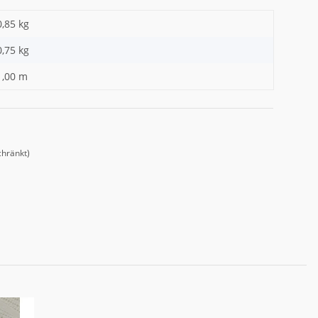
0,85 kg
0,75
kg
1,00 m
chränkt)