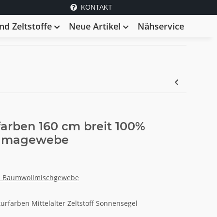
KONTAKT
d Zeltstoffe
Neue Artikel
Nähservice
farben 160 cm breit 100%
amagewebe
d Baumwollmischgewebe
turfarben Mittelalter Zeltstoff Sonnensegel