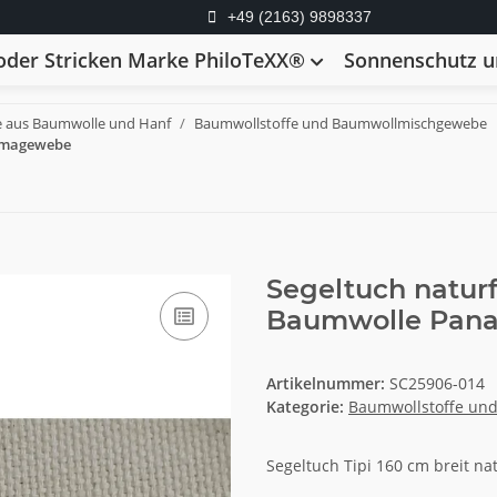
+49 (2163) 9898337
der Stricken Marke PhiloTeXX®
Sonnenschutz un
e aus Baumwolle und Hanf
Baumwollstoffe und Baumwollmischgewebe
namagewebe
Segeltuch natur
Baumwolle Pan
Artikelnummer:
SC25906-014
Kategorie:
Baumwollstoffe un
Segeltuch Tipi 160 cm breit na