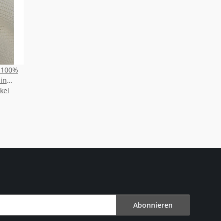
l 100%
in
Farben
kel
en
nd DIN
73-c1
Abonnieren