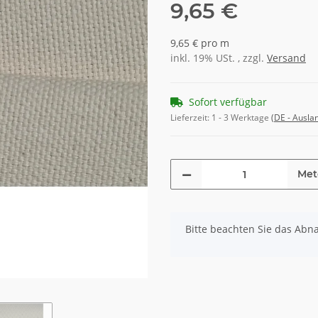
9,65 €
9,65 € pro m
inkl. 19% USt. , zzgl.
Versand
Sofort verfügbar
Lieferzeit:
1 - 3 Werktage
(DE - Ausla
Met
x
Bitte beachten Sie das Abn