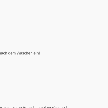
t nach dem Waschen ein!
r aus - keine Antischimmelausrüstung )