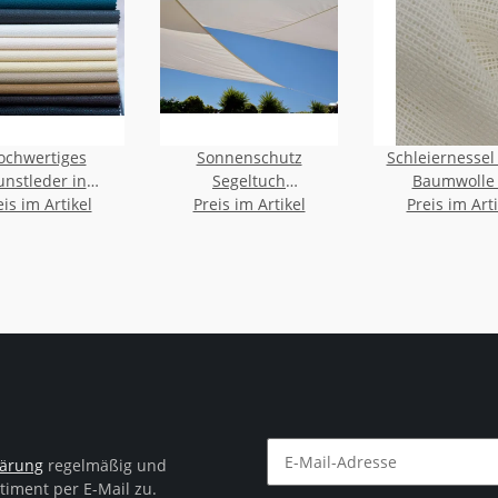
ochwertiges
Sonnenschutz
Schleiernesse
unstleder in
Segeltuch
Baumwolle 
hiedenen Farben
eis im Artikel
Schattierungen
Preis im Artikel
verschiedenen 
Preis im Arti
und Breit
flammenhemme
4102 B1/EN137
lärung
regelmäßig und
timent per E-Mail zu.
Newsletter Abonnieren