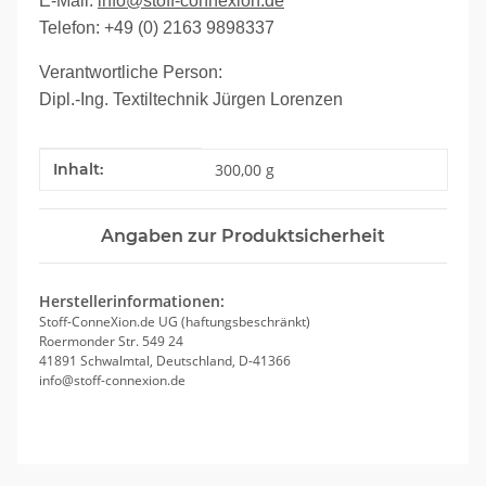
E-Mail:
info@stoff-connexion.de
Telefon: +49 (0) 2163 9898337
Verantwortliche Person:
Dipl.-Ing. Textiltechnik Jürgen Lorenzen
Produkteigenschaft
Wert
Inhalt:
300,00 g
Angaben zur Produktsicherheit
Herstellerinformationen:
Stoff-ConneXion.de UG (haftungsbeschränkt)
Roermonder Str. 549 24
41891 Schwalmtal, Deutschland, D-41366
info@stoff-connexion.de