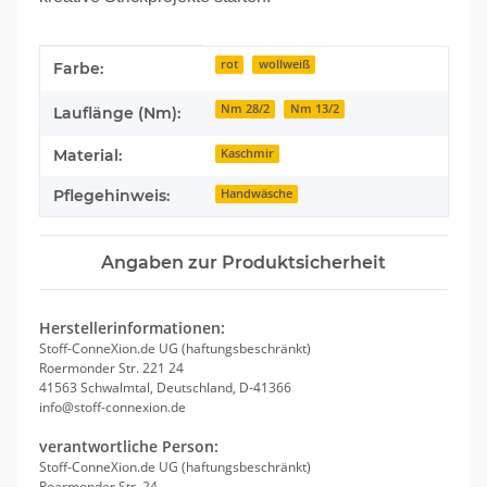
Produkteigenschaft
Wert
rot
wollweiß
Farbe:
Nm 28/2
Nm 13/2
Lauflänge (Nm):
Material:
Kaschmir
Pflegehinweis:
Handwäsche
Angaben zur Produktsicherheit
Herstellerinformationen:
Stoff-ConneXion.de UG (haftungsbeschränkt)
Roermonder Str. 221 24
41563 Schwalmtal, Deutschland, D-41366
info@stoff-connexion.de
verantwortliche Person:
Stoff-ConneXion.de UG (haftungsbeschränkt)
Roermonder Str. 24